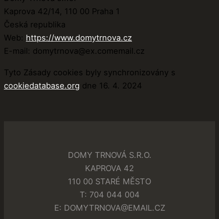
Kaprova 42/14, 110 00 Praha 1
Česká republika
Web:
https://www.domytrnova.cz
E-mail:
domytrnova@
ex.com
email.cz
Tyto Zásady cookies byly synchronizovány s
cookiedatabase.org
dne 16. 4. 2024
DOMY TRNOVÁ S.R.O.
KAPROVA 42
110 00 STARÉ MĚSTO
T: 704 044 004
E: DOMYTRNOVA@EMAIL.CZ