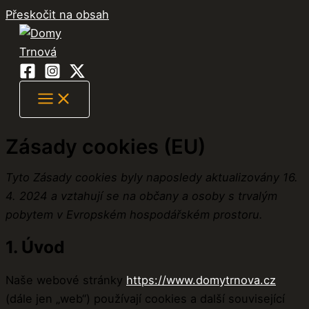
Přeskočit na obsah
Zásady cookies (EU)
Tyto Zásady cookies byly naposledy aktualizovány 16.
4. 2024 a vztahují se na občany a osoby s trvalým
pobytem v Evropském hospodářském prostoru.
1. Úvod
Naše webové stránky
https://www.domytrnova.cz
(dále jen „web“) používají cookies a další související