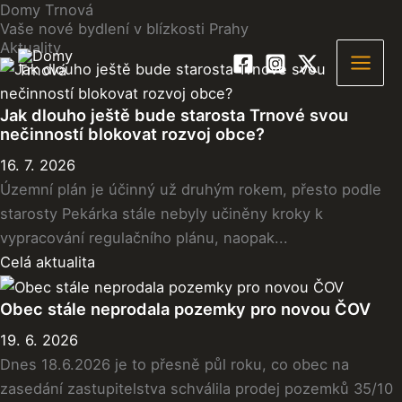
Domy Trnová
Přeskočit
Vaše nové bydlení
v blízkosti Prahy
na
Aktuality
obsah
Jak dlouho ještě bude starosta Trnové svou
nečinností blokovat rozvoj obce?
16. 7. 2026
Územní plán je účinný už druhým rokem, přesto podle
starosty Pekárka stále nebyly učiněny kroky k
vypracování regulačního plánu, naopak...
Celá aktualita
Obec stále neprodala pozemky pro novou ČOV
19. 6. 2026
Dnes 18.6.2026 je to přesně půl roku, co obec na
zasedání zastupitelstva schválila prodej pozemků 35/10