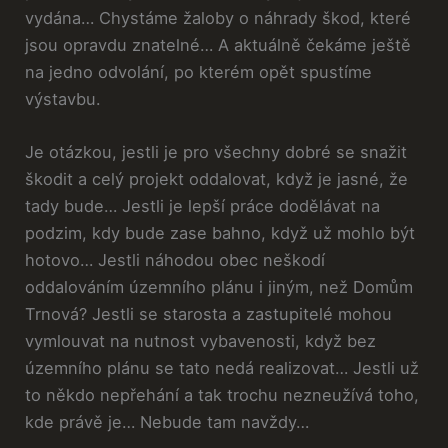
vydána… Chystáme žaloby o náhrady škod, které
jsou opravdu znatelné… A aktuálně čekáme ještě
na jedno odvolání, po kterém opět spustíme
výstavbu.
Je otázkou, jestli je pro všechny dobré se snažit
škodit a celý projekt oddalovat, když je jasné, že
tady bude… Jestli je lepší práce dodělávat na
podzim, kdy bude zase bahno, když už mohlo být
hotovo… Jestli náhodou obec neškodí
oddalováním územního plánu i jiným, než Domům
Trnová? Jestli se starosta a zastupitelé mohou
vymlouvat na nutnost vybavenosti, když bez
územního plánu se tato nedá realizovat… Jestli už
to někdo nepřehání a tak trochu nezneužívá toho,
kde právě je… Nebude tam navždy…