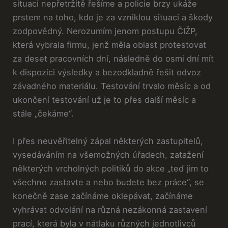
situaci nepřetržitě řešíme a policie brzy ukáže
prstem na toho, kdo je za vzniklou situaci a škody
zodpovědný. Nerozumím jenom postupu ČIŽP,
která vybrala firmu, jenž měla oblast protestovat
za deset pracovních dní, následně do osmi dní mít
k dispozici výsledky a bezodkladně řešit odvoz
závadného materiálu. Testování trvalo měsíc a od
ukončení testování už je to přes další měsíc a
stále „čekáme“.
I přes neuvěřitelný zápal některých zastupitelů,
vysedáváním na všemožných úřadech, zatažení
některých vrcholných politiků do akce „teď jim to
všechno zastavte a nebo budete bez práce“, se
konečně zase začínáme oklepávat, začínáme
vyhrávat odvolání na různá nezákonná zastavení
prací, která byla v nátlaku různých jednotlivců