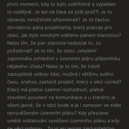
první moment, kdy to bylo uvěřitelné a vypadalo
to nadějně. Je asi na čase se ptát proč?! Je to
opravdu množstvím připomínek? Je to častou
dovolenou pana projektanta, který pracuje pro
obec, jak bylo mnohým sděleno panem starostou?
Nebo tím, že pan starosta nedostal to, co
požadoval? Je to tím, že obec „omylem“
zapomněla zohlednit v územním plánu připomínku
nějakého úřadu? Nebo je to tím, že trávili
zastupitelé velkou část, možná i většinu svého
času, snahou zastavit projekt, který v obci vzniká?
Který má platné územní rozhodnutí, platné
stavební povolení na komunikace a u kterého je
všem jasné, že v obci bude a je i zanesen ve stále
nevyvěšeném územním plánu? Kdy přestane
umělé oddalování vyvěšení územního plánu a kdy
se věci pohnou… To ví asi jenom zastupitelstvo…