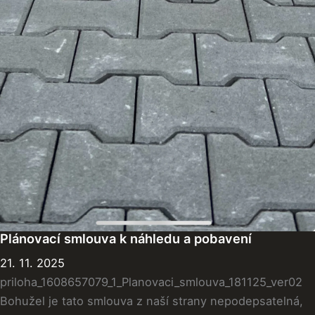
Plánovací smlouva k náhledu a pobavení
21. 11. 2025
priloha_1608657079_1_Planovaci_smlouva_181125_ver02
Bohužel je tato smlouva z naší strany nepodepsatelná,