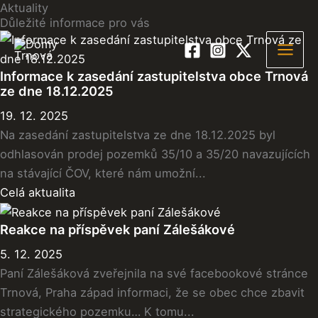
Aktuality
Přeskočit
Důležité informace
pro vás
na
obsah
Informace k zasedání zastupitelstva obce Trnová
ze dne 18.12.2025
19. 12. 2025
Na zasedání zastupitelstva ze dne 18.12.2025 byl
odhlasován prodej pozemků 35/10 a 35/20 navazujících
na stávající ČOV, které nám umožní...
Celá aktualita
Reakce na příspěvek paní Zálešákové
5. 12. 2025
Paní Zálešáková zveřejnila na své facebookové stránce
Trnová, Praha západ informaci, že se obec chce zbavit
strategického pozemku… K tomu...